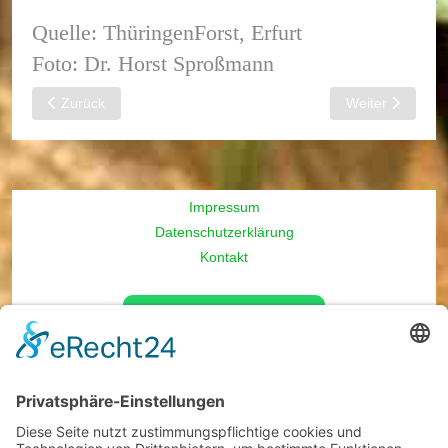
Quelle: ThüringenForst, Erfurt
Foto: Dr. Horst Sproßmann
Vorheriger Beitrag: Thüringenweite Waldzustandsdiagnose jetzt 
Nächster Beitra
Zurück
Weiter
Impressum
Datenschutzerklärung
Kontakt
Öffnungszeiten
Montag
9 - 17 Uhr
Dienstag
9 - 17 Uhr