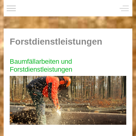
Mobile Menu Toggle
Off-C
Forstdienstleistungen
Baumfällarbeiten und
Forstdienstleistungen