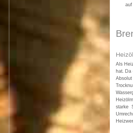
auf
Bre
Heizö
Als Hei
hat. Da
Absolut
Trocknu
Wasserg
Heizölm
starke 
Umrechn
Heizwer