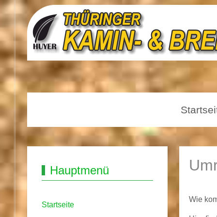
Startsei
Umr
Hauptmenü
Wie kom
Startseite