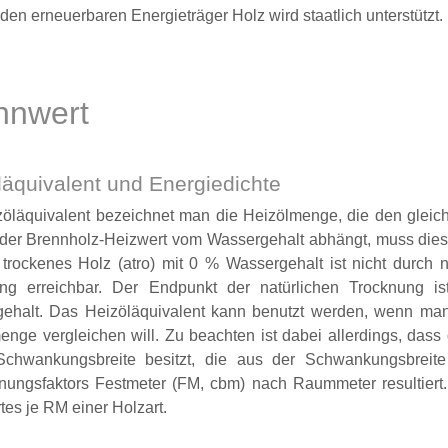
 den erneuerbaren Energieträger Holz wird staatlich unterstützt.
nnwert
läquivalent und Energiedichte
zöläquivalent bezeichnet man die Heizölmenge, die den glei
 der Brennholz-Heizwert vom Wassergehalt abhängt, muss die
 trockenes Holz (atro) mit 0 % Wassergehalt ist nicht durch 
ng erreichbar. Der Endpunkt der natürlichen Trocknung is
ehalt. Das Heizöläquivalent kann benutzt werden, wenn man
enge vergleichen will. Zu beachten ist dabei allerdings, dass
Schwankungsbreite besitzt, die aus der Schwankungsbreit
ungsfaktors Festmeter (FM, cbm) nach Raummeter resultiert. 
tes je RM einer Holzart.