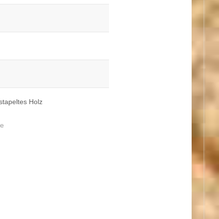
estapeltes Holz
ge