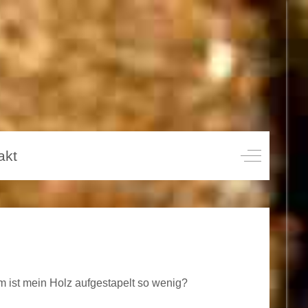
akt
Off-Canvas
ist mein Holz aufgestapelt so wenig?