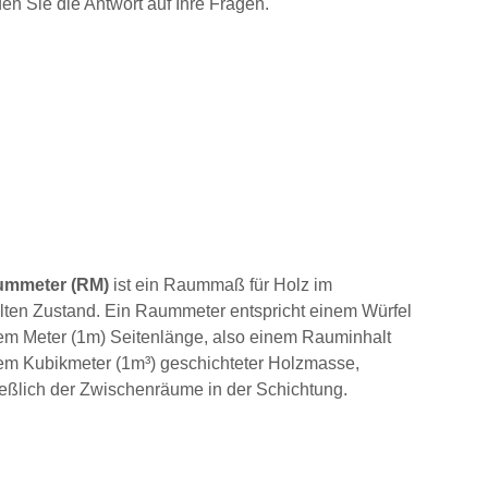
den Sie die Antwort auf Ihre Fragen.
eistungen
ummeter (RM)
ist ein Raummaß für Holz im
lten Zustand. Ein Raummeter entspricht einem Würfel
em Meter (1m) Seitenlänge, also einem Rauminhalt
em Kubikmeter (1m³) geschichteter Holzmasse,
ießlich der Zwischenräume in der Schichtung.