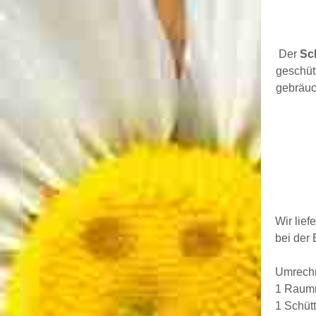
Der
Sc
geschüt
gebräuc
Wir lie
bei der
Umrechn
1 Raumm
1 Schüt