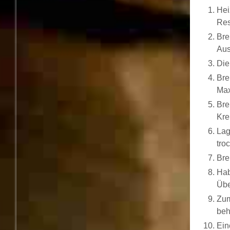
Hei
Res
Bre
Aus
Die
Bre
Max
Bre
Kre
Lag
tro
Bre
Hab
Übe
Zum
beh
Ein