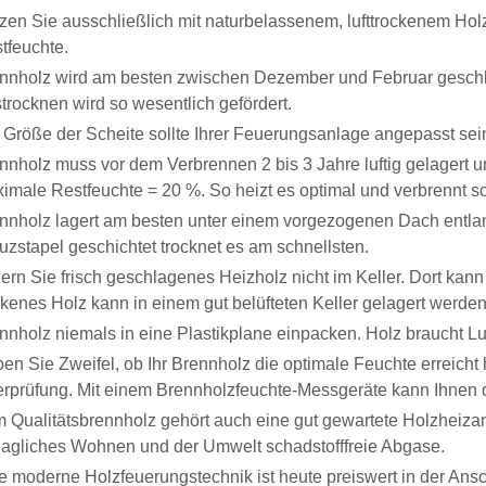
zen Sie ausschließlich mit naturbelassenem, lufttrockenem Hol
tfeuchte.
nnholz wird am besten zwischen Dezember und Februar geschla
trocknen wird so wesentlich gefördert.
 Größe der Scheite sollte Ihrer Feuerungsanlage angepasst sein.
nnholz muss vor dem Verbrennen 2 bis 3 Jahre luftig gelagert 
imale Restfeuchte = 20 %. So heizt es optimal und verbrennt s
nnholz lagert am besten unter einem vorgezogenen Dach entlang
uzstapel geschichtet trocknet es am schnellsten.
ern Sie frisch geschlagenes Heizholz nicht im Keller. Dort kann
ckenes Holz kann in einem gut belüfteten Keller gelagert werden
nnholz niemals in eine Plastikplane einpacken. Holz braucht L
en Sie Zweifel, ob Ihr Brennholz die optimale Feuchte erreicht 
rprüfung. Mit einem Brennholzfeuchte-Messgeräte kann Ihnen 
 Qualitätsbrennholz gehört auch eine gut gewartete Holzheiza
agliches Wohnen und der Umwelt schadstofffreie Abgase.
e moderne Holzfeuerungstechnik ist heute preiswert in der Ansc