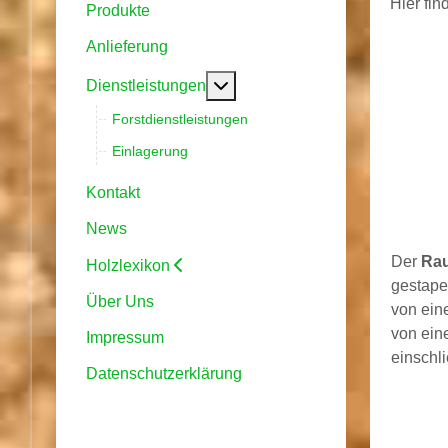
Hier fin
Produkte
Anlieferung
Weitere Informationen: Dienstl
Dienstleistungen
Forstdienstleistungen
Einlagerung
Kontakt
News
Der
Ra
Holzlexikon
gestape
Über Uns
von ein
von ein
Impressum
einschl
Datenschutzerklärung