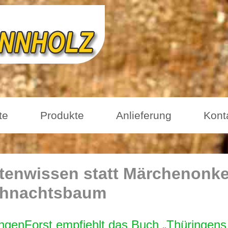
te
Produkte
Anlieferung
Kont
tenwissen statt Märchenonke
hnachtsbaum
ngenForst empfiehlt das Buch „Thüringens 