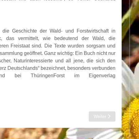
m die Geschichte der Wald- und Forstwirtschaft in
, das vermittelt, wie bedeutend der Wald, die
seren Freistaat sind. Die Texte wurden sorgsam und
tosammlung geöffnet. Ganz wichtig: Ein Buch nicht nur
cher, Naturinteressierte und all jene, die sich den
Herz Deutschlands“ bezeichnet, besonders verbunden
d bei ThüringenForst im Eigenverlag
Nächster Beitrag: Thü
Weiter