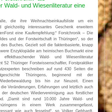
 Wald- und Wiesenliteratur eine
alle, die ihre Weihnachtseinkaufsliste um ein
d gleichzeitig interessantes Geschenk erweitern
genForst eine Kaufempfehlung:“ Forstchronik – Die
des und der Forstwirtschaft in Thüringen“, so der
l des Buches. Gezielt soll die faktenbasierte, knapp
hwere Enzyklopädie am heimischen Buchmarkt eine
u effekthaschender Wald- und Wiesenliteratur
mt 52 Thüringer Forstwissenschaftler, Forstpraktiker
utzexperten beschreiben auf rund 430 Seiten die
geschichte Thüringens, beginnend mit der
n Wiederbewaldung bis hin zur Neuzeit. Einen
die Veränderungen, Erfahrungen und letztlich auch
t der deutschen Wiedervereinigung aus forstlicher
ind. „Damit sind rund 10.000 Jahre Wald- und
 Thüringens in einem Werk zusammengefasst,
ressant wie auch fesselnd“, so Volker Gebhardt,