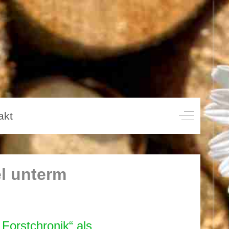
akt
Off-Canvas
l unterm
Forstchronik“ als