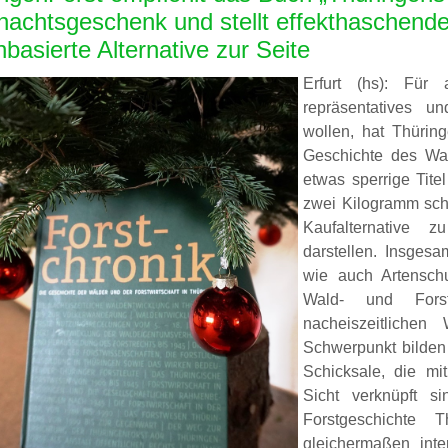
achtsgeschenk und stellt effekthaschender
nbasierte Alternative zur Seite
Erfurt (hs): Für 
eistungen
repräsentatives un
wollen, hat Thürin
Geschichte des Wal
etwas sperrige Tite
zwei Kilogramm sc
Kaufalternative z
darstellen. Insgesa
wie auch Artensch
Wald- und Forst
nacheiszeitliche
Schwerpunkt bilden 
Schicksale, die mi
Sicht verknüpft s
Forstgeschichte
gleichermaßen inte