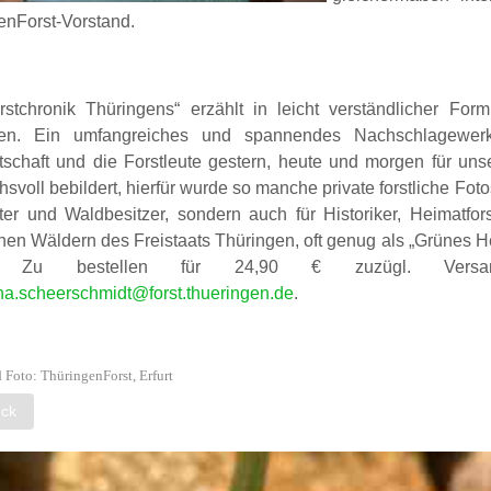
enForst-Vorstand.
rstchronik Thüringens“ erzählt in leicht verständlicher For
gen. Ein umfangreiches und spannendes Nachschlagewerk
rtschaft und die Forstleute gestern, heute und morgen für un
svoll bebildert, hierfür wurde so manche private forstliche Fo
ster und Waldbesitzer, sondern auch für Historiker, Heimatfors
hen Wäldern des Freistaats Thüringen, oft genug als „Grünes 
n. Zu bestellen für 24,90 € zuzügl. Versan
na.scheerschmidt@forst.thueringen.de
.
 Foto: ThüringenForst, Erfurt
iger Beitrag: Holz macht jetzt auch 3D-Druck nachhaltig
ück