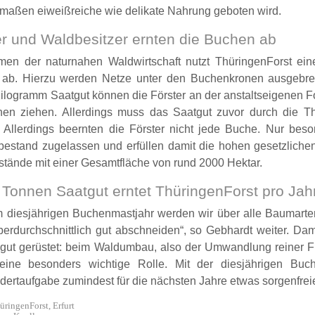
rmaßen eiweißreiche wie delikate Nahrung geboten wird.
er und Waldbesitzer ernten die Buchen ab
en der naturnahen Waldwirtschaft nutzt ThüringenForst eine
 ab. Hierzu werden Netze unter den Buchenkronen ausgebre
ilogramm Saatgut können die Förster an der anstaltseigenen Fo
hen ziehen. Allerdings muss das Saatgut zuvor durch die Th
 Allerdings beernten die Förster nicht jede Buche. Nur bes
bestand zugelassen und erfüllen damit die hohen gesetzlichen
stände mit einer Gesamtfläche von rund 2000 Hektar.
 Tonnen Saatgut erntet ThüringenForst pro Jah
m diesjährigen Buchenmastjahr werden wir über alle Baumart
berdurchschnittlich gut abschneiden“, so Gebhardt weiter. Dam
 gut gerüstet: beim Waldumbau, also der Umwandlung reiner Fich
ine besonders wichtige Rolle. Mit der diesjährigen Buch
dertaufgabe zumindest für die nächsten Jahre etwas sorgenfreie
üringenForst, Erfurt