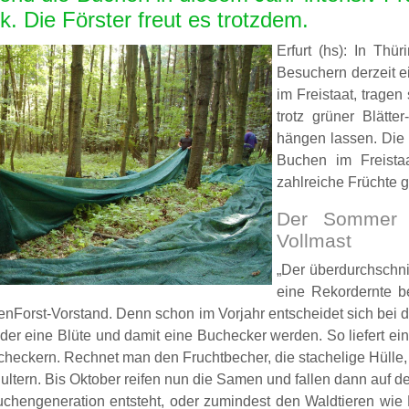
k. Die Förster freut es trotzdem.
Erfurt (hs): In Th
Besuchern derzeit e
eistungen
im Freistaat, tragen
trotz grüner Blätt
hängen lassen. Die
Buchen im Freista
zahlreiche Früchte 
Der Sommer 2
Vollmast
„Der überdurchschn
eine Rekordernte b
enForst-Vorstand. Denn schon im Vorjahr entscheidet sich bei 
der eine Blüte und damit eine Buchecker werden. So liefert ei
ucheckern. Rechnet man den Fruchtbecher, die stachelige Hülle,
hultern. Bis Oktober reifen nun die Samen und fallen dann auf
chengeneration entsteht, oder zumindest den Waldtieren wie