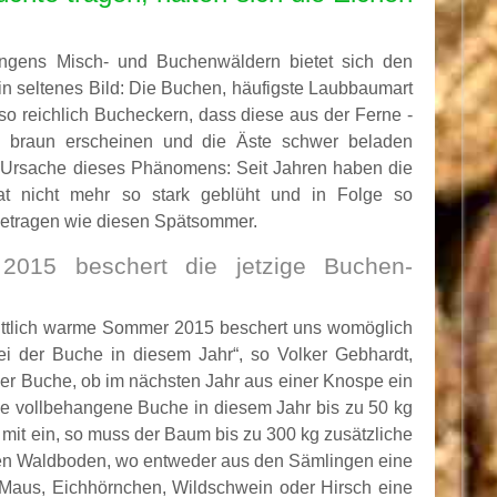
üringens Misch- und Buchenwäldern bietet sich den
in seltenes Bild: Die Buchen, häufigste Laubbaumart
 so reichlich Bucheckern, dass diese aus der Ferne -
er- braun erscheinen und die Äste schwer beladen
 Ursache dieses Phänomens: Seit Jahren haben die
at nicht mehr so stark geblüht und in Folge so
getragen wie diesen Spätsommer.
015 beschert die jetzige Buchen-
ittlich warme Sommer 2015 beschert uns womöglich
ei der Buche in diesem Jahr“, so Volker Gebhardt,
der Buche, ob im nächsten Jahr aus einer Knospe ein
ne vollbehangene Buche in diesem Jahr bis zu 50 kg
 mit ein, so muss der Baum bis zu 300 kg zusätzliche
 den Waldboden, wo entweder aus den Sämlingen eine
 Maus, Eichhörnchen, Wildschwein oder Hirsch eine