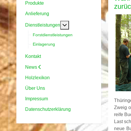
Produkte
zurüc
Anlieferung
Weitere Informationen: Dienstl
Dienstleistungen
Forstdienstleistungen
Einlagerung
Kontakt
News
Holzlexikon
Über Uns
Impressum
Thüring
Zweig o
Datenschutzerklärung
reife B
Last sc
neue Bu