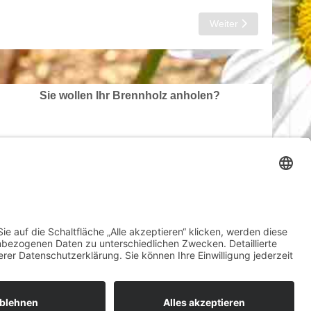
Nächster Beitrag: „Priv
Weiter
Sie wollen Ihr Brennholz anholen?
Ihr Weg zu uns auf Google Maps
ngen