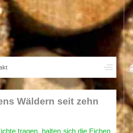
akt
Off-Canvas
ens Wäldern seit zehn
chte tragen, halten sich die Eichen