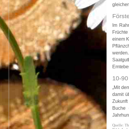
gleiche
Först
Im Rahm
Früchte
einem K
Pflänzc
werden.
Saatgut
Erntebe
10-90
„Mit de
damit ü
Zukunft
Buche e
Jahrhun
Quelle: Th