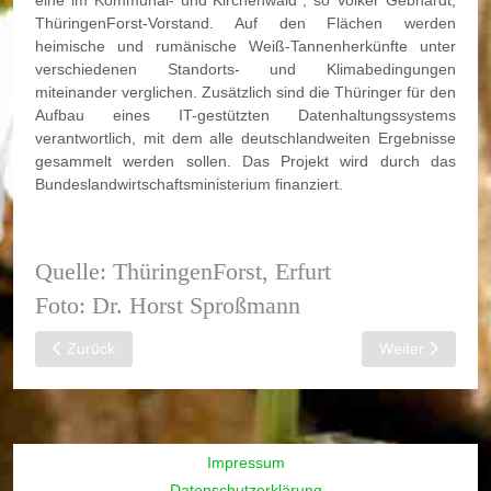
eine im Kommunal- und Kirchenwald“, so Volker Gebhardt,
ThüringenForst-Vorstand. Auf den Flächen werden
heimische und rumänische Weiß-Tannenherkünfte unter
verschiedenen Standorts- und Klimabedingungen
miteinander verglichen. Zusätzlich sind die Thüringer für den
Aufbau eines IT-gestützten Datenhaltungssystems
verantwortlich, mit dem alle deutschlandweiten Ergebnisse
gesammelt werden sollen. Das Projekt wird durch das
Bundeslandwirtschaftsministerium finanziert.
Quelle: ThüringenForst, Erfurt
Foto: Dr. Horst Sproßmann
Vorheriger Beitrag: ThüringenForst: 2 Millionen neue Bäume fü
Nächster Beitra
Zurück
Weiter
Impressum
Datenschutzerklärung