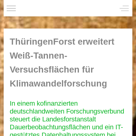
Mobile Menu Toggle
Off-C
ThüringenForst erweitert
Weiß-Tannen-
Versuchsflächen für
Klimawandelforschung
In einem kofinanzierten
deutschlandweiten Forschungsverbund
steuert die Landesforstanstalt
Dauerbeobachtungsflächen und ein IT-
gestütztes Datenhaltungssystem bei